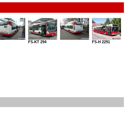
FS-KT 294
FS-H 2291