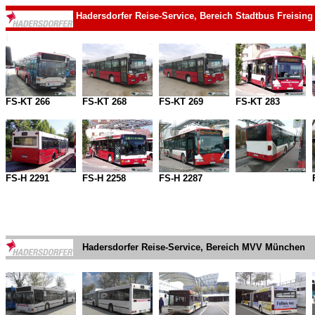
Hadersdorfer Reise-Service, Bereich Stadtbus Freisi
i
I
FS-KT 266
FS-KT 268
FS-KT 269
FS-KT 283
I
FS-H 2291
FS-H 2258
FS-H 2287
I
I
Hadersdorfer Reise-Service, Bereich MVV München
I