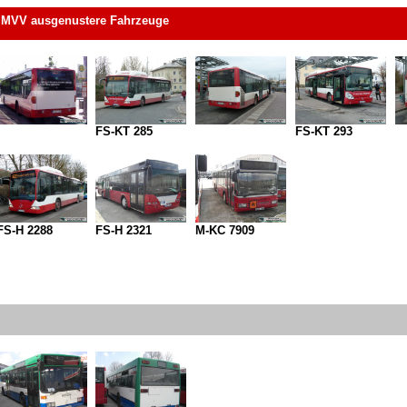
ng MVV ausgenustere Fahrzeuge
FS-KT 285
FS-KT 293
FS-H 2288
FS-H 2321
M-KC 7909